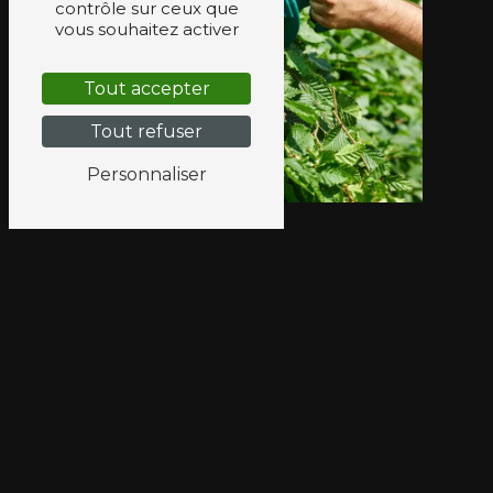
contrôle sur ceux que
vous souhaitez activer
Tout accepter
Tout refuser
Personnaliser
Adresse
9 Le Four Blanc
44630 Plessé