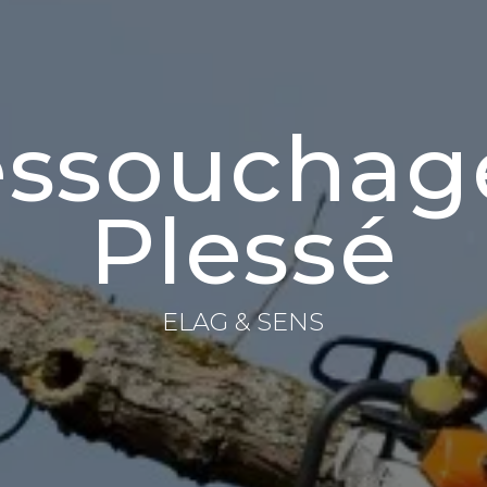
ssouchag
Plessé
ELAG & SENS