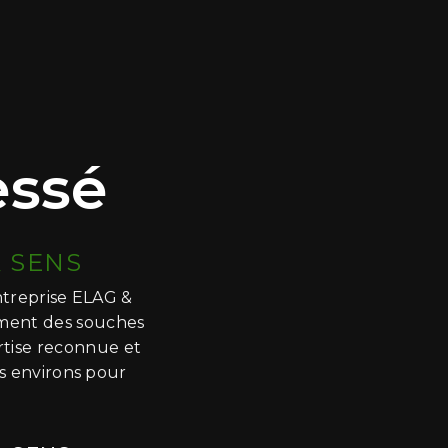
essé
 SENS
ntreprise ELAG &
ement des souches
ertise reconnue et
es environs pour