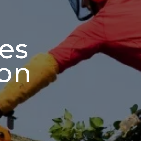
ies
don