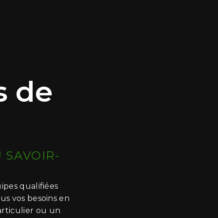
s de
 SAVOIR-
ipes qualifiées
ous vos besoins en
rticulier ou un