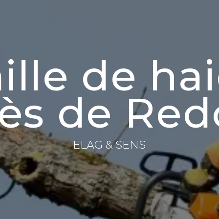
ille de ha
ès de Re
ELAG & SENS