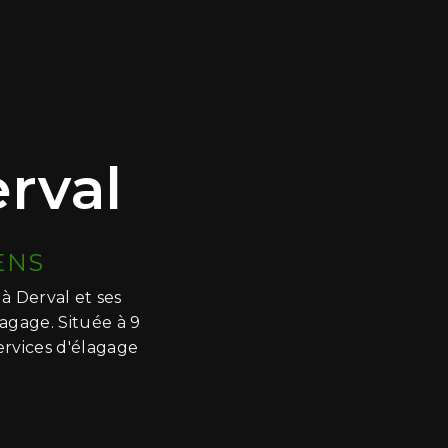
rval
ENS
à Derval et ses
agage. Située à 9
ervices d'élagage