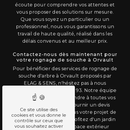
écoute pour comprendre vos attentes et
vous proposer des solutions sur mesure.
Que vous soyez un particulier ou un
professionnel, nous vous garantissons un
travail de haute qualité, réalisé dans les
délais convenus et au meilleur prix.
Contactez-nous dès maintenant pour
votre rognage de souche à Orvault
Pour bénéficier des services de rognage de
souche d'arbre à Orvault proposés par
ELAG & SENS, n'hésitez pas à nous
contacter au 02 40 87 05 93. Notre équipe
se fera un plaisir de répondre à toutes vos
questions et de vous fournir un devis
Ce site utilise des
personnalisé. Confiez-nous votre projet de
cookies et vous donne le
rognage de souche et profitez d'un jardin
contrôle sur ceux que
vous souhaitez activer
impeccable et d'un espace extérieur